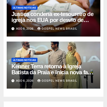
ÚLTIMAS NOTÍCIAS
Justiça condena ex-tesoureiro de
igreja nos EUA por desvio de
quas…
AGO 6, 2026
GOSPEL NEWS BRASIL
ÚLTIMAS NOTÍCIAS
Kenner Terra retorna à Igreja
Batista da Praia e inicia nova fase
…
AGO 6, 2026
GOSPEL NEWS BRASIL