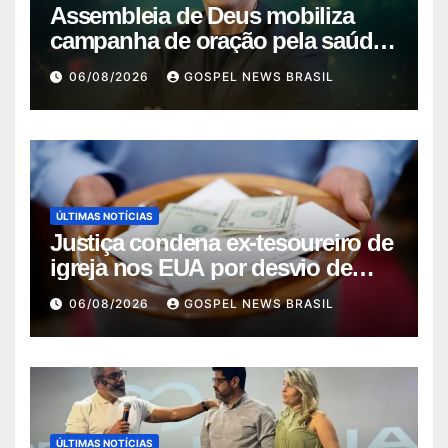
Assembleia de Deus mobiliza
campanha de oração pela saúde
do pas…
06/08/2026
GOSPEL NEWS BRASIL
ÚLTIMAS NOTÍCIAS
Justiça condena ex-tesoureiro de
igreja nos EUA por desvio de
quas…
06/08/2026
GOSPEL NEWS BRASIL
ÚLTIMAS NOTÍCIAS