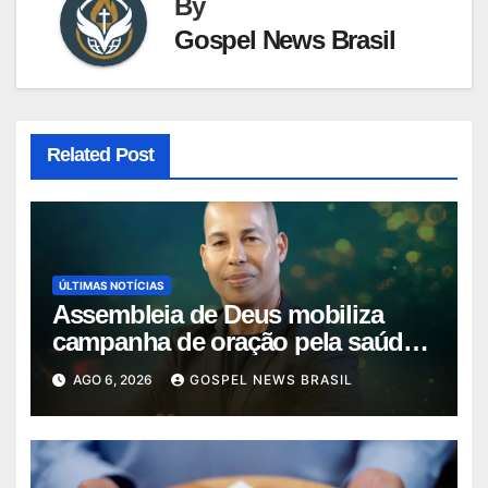
By
Gospel News Brasil
Related Post
ÚLTIMAS NOTÍCIAS
Assembleia de Deus mobiliza
campanha de oração pela saúde
do pas…
AGO 6, 2026
GOSPEL NEWS BRASIL