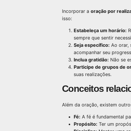
Incorporar a
oração por reali
isso:
Estabeleça um horário:
R
sempre que sentir necess
Seja específico:
Ao orar, 
acompanhar seu progress
Inclua gratidão:
Não se es
Participe de grupos de o
suas realizações.
Conceitos relaci
Além da oração, existem outro
Fé:
A fé é fundamental par
Propósito:
Ter um propósi